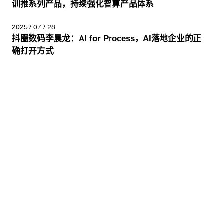
训推系列产品，持续强化智算产品体系
2025 / 07 / 28
抖圈数码李晨龙：AI for Process，AI落地企业的正
确打开方式
股票代码：000034.SZ
抖圈控股
抖圈信息
抖圈问学
抖圈鲲泰
抖圈云科
抖圈商桥
山石网科
高科数聚
GoPomelo