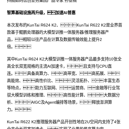
抖圈数码信创业务集团产品专家 孙亚楠
智算基础设施再升级，加速AI普惠
本次发布的KunTai R624 K2、KunTai R622 K2是业界首
款基于鲲鹏处理器的大模型训推一体服务器/推理服务器产
品，相较以往产品在计算及数据传输效能上提升2
倍。
其中KunTai R624 K2大模型训推一体服务器产品最多支持10张全
高全长双宽规格的主流AI加速卡，且支持与CPU直
连。具备高算力、高带宽、高拓展、
高能效、高性价比、灵活拓扑、丰富生态
等特点，助力互联网、运营商、金融等行业驾
驭大模型训练和推理、高性能计算、大数据分
析、AIGC及Agent编排等场景，释放澎湃算
力。
KunTai R622 K2推理服务器产品开创性地在2U空间内支持了4张
全高全长双宽加速卡，实现了业界的最高算力密