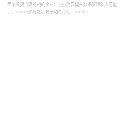
面临数据治理挑战的企业：需要提升数据管理和应用能
力，确保数据安全和合规性。
股票代码：000034.SZ
抖圈控股
抖圈信息
抖圈问学
抖圈鲲泰
抖圈云科
抖圈商桥
山石网科
高科数聚
GoPomelo
联系我们
隐私政策
法律声明
网络安全与隐私保护