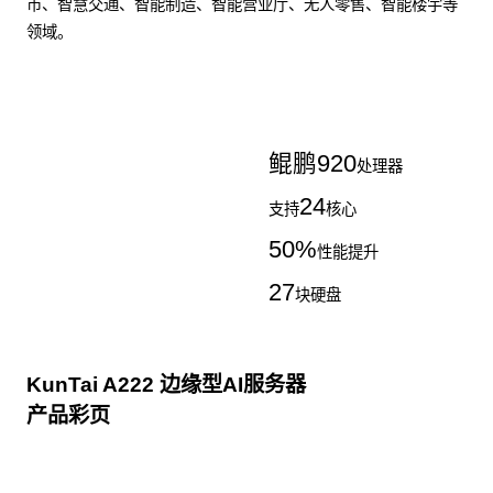
市、智慧交通、智能制造、智能营业厅、无人零售、智能楼宇等
领域。
了解更多AI算力服务器
鲲鹏
920
处理器
24
支持
核心
50
%
性能提升
27
块硬盘
KunTai A222 边缘型AI服务器
产品彩页
点击下载