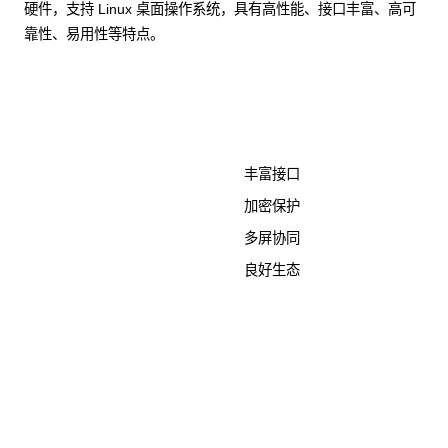
硬件，支持 Linux 桌面操作系统，具有高性能、接口丰富、高可
靠性、易用性等特点。
了解更多计算终端产品
丰富接口
加密保护
多屏协同
良好生态
KunTai D526-2
商用台式机相关文档
点击下载