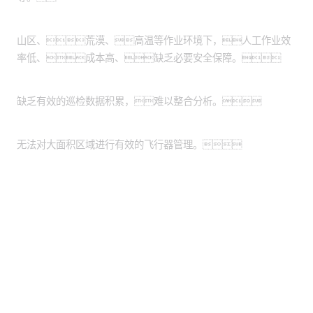
作业环境危险恶劣：
山区、荒漠、高温等作业环境下，人工作业效
率低、成本高、缺乏必要安全保障。
缺乏数据管理系统：
缺乏有效的巡检数据积累，难以整合分析。
缺乏统一的平台：
无法对大面积区域进行有效的飞行器管理。
股票代码：000034.SZ
抖圈控股
抖圈信息
抖圈问学