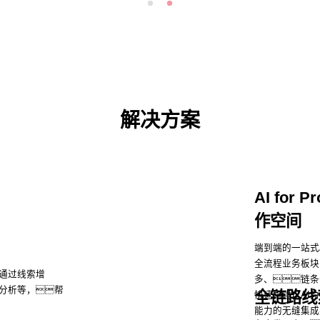
解决方案
AI for
作空间
端到端的一站式
全流程业务板块
通过线索增
多、链条
分析等，帮
全链路线
快速构建以AI
能力的无缝集成