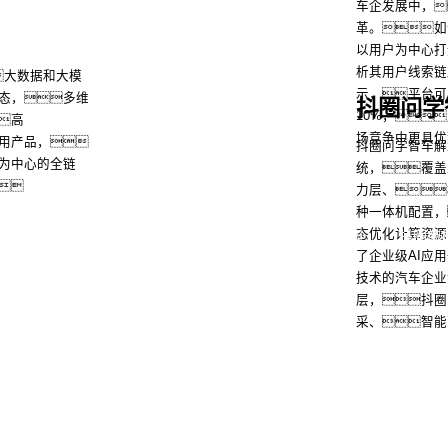
车企发展中，
革。如
以用户为中心打
了解
析其用户线索链
大数据和大模
示，平台可
态，多维
抖圈问学
10%，
高
场竞争中更具优
用产品，
抖圈问学智车解
为中心的全链
统，覆盖

力层、
种一体机配置，
了解
态优化计算资源
抖圈信息
抖圈问学
抖圈鲲泰
抖圈云科
抖圈商
了企业级AI应
高科数聚
GoPomelo
技术的汽车企业
层，抖圈
采、智能营
解决方案，
能、响
专家
络安全与隐私保护