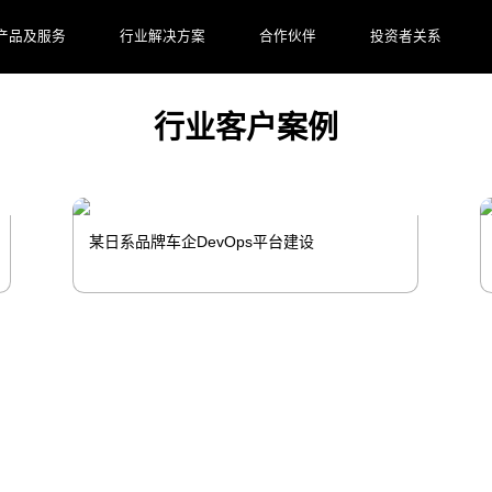
产品及服务
行业解决方案
合作伙伴
投资者关系
行业客户案例
某日系品牌车企DevOps平台建设