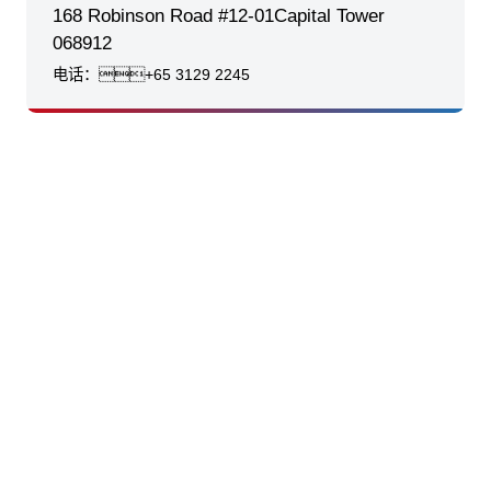
168 Robinson Road #12-01Capital Tower
068912
电话：
+65 3129 2245
股票代
码：000034.SZ
抖圈控股
抖圈信息
抖圈问学
抖圈鲲泰
抖圈云科
抖圈商桥
山石网科
高科数聚
GoPomelo