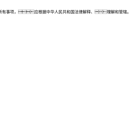
所有事项，应根据中华人民共和国法律解释、理解和管辖
抖圈信息
抖圈问学
抖圈鲲泰
抖圈云科
抖圈商
高科数聚
GoPomelo
络安全与隐私保护