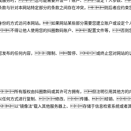
或服务时，您可能需要开设一个账户、设定个人参数、
条款与针对本网站特定部分的条款之间存在冲突，则后者应约束
身份的方式访问本网站。如果网站某些部分需要您建立账户或设定个
不得让他人使用您的抖圈数码账户、配置文件等，否则
您发布的任何内容，限制、暂停、或终止您对网站的
所有版权由抖圈数码或其许可方拥有，但注明引用其他方的
以任何方式进行复制、修改、传播、经销、
以"镜像法"载入其他服务器上、存储于信息检索系统或者