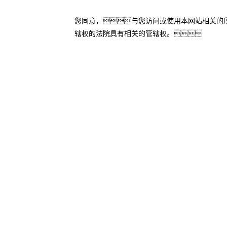
您同意，与您访问或使用本网站相关的
辖权的法院具有相关的管辖权。
抖圈控股
山石网科
股票代码：000034.SZ
联系我们
隐私政策
法律声明
网