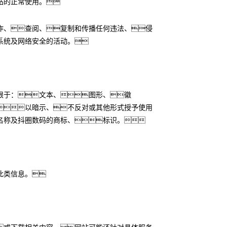
站的正常使用。
作、查阅、复制和传播任何违法、侵
系统及网络安全的活动。
限于：文本、图形、徽
以暗示、不反对或其他形式授予使用
名称及抖圈数码的商标、标识。
此类信息。