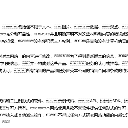
，包括但不限于文本、图片、数据、观点、
充分和可靠性，并且明确声明不对这些材料和内容的错误或
有权担保、没有侵犯第三方权利、质量和没有计算机病毒
时对本网站上的内容进行修改，为了得到最新版本的信息，
供相关信息，并不构成对这些产品、服务的认可或推荐。
或认可，所有销售的产品和服务应受本公司的销售合同和条款的约
码和二进制形式的软件、示例代码、API、SDK、
或其许可方所有。本网站使用条款不就软件提供任何形式的许可
植入或其他派生操作，不得以任何方式研究网站功能的内部实
。